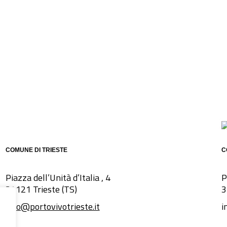
COMUNE DI TRIESTE
C
Piazza dell’Unità d’Italia , 4
P
34121 Trieste (TS)
3
info@portovivotrieste.it
i